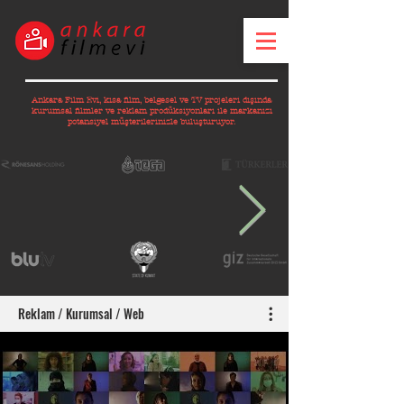
Ankara Film Evi, kısa film, belgesel ve TV projeleri dışında
kurumsal filmler ve reklam prodüksiyonları ile markanızı
potansiyel müşterilerinizle buluşturuyor.
Reklam / Kurumsal / Web